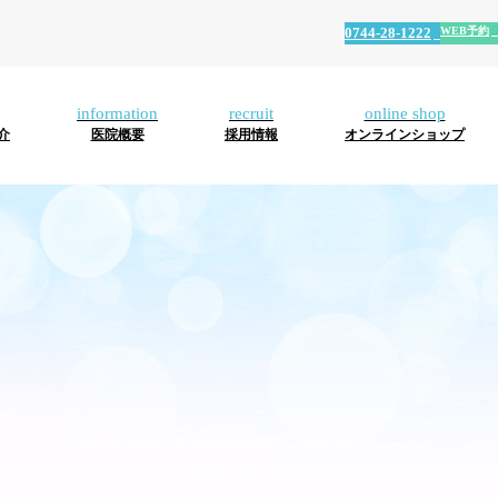
WEB予約
0744-28-1222
ホーム
初めての方へ
むし
歯
口
口
マ
入
ホ
イ
被
マ
介
医院概要
採用情報
オンラインショップ
診療内容
歯・
周
腔
腔
ウ
れ
ワ
ン
せ
タ
小児
病
外
機
ス
歯
イ
プ
物･
ニ
歯科
科
能
ガ
(義
ト
ラ
審
テ
スタッフ紹介
低
ー
歯)
ニ
ン
美
ィ
下
ド･
ン
ト
治
歯
医院概要
症
マ
グ
療
科
ウ
健
ス
診
採用情報
ピ
ー
オンラインショップ
ス
WEB予約
0744-28-1222