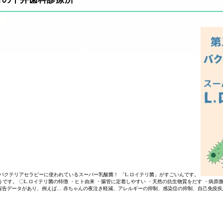
バクテリアセラピーに使われているスーパー乳酸菌！ 「L.ロイテリ菌」がすごいんです。
。 〇L.ロイテリ菌の特徴 ・ヒト由来 ・腸管に定着しやすい ・天然の抗生物質をだす ・病原微生
の報告データがあり、例えば… 赤ちゃんの夜泣き軽減、アレルギーの抑制、感染症の抑制、自己免疫疾