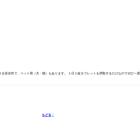
る安全性で、ペット用（犬・猫）もあります。 １日１錠タブレットを摂取するだけなのでぜひ一度お
もどる