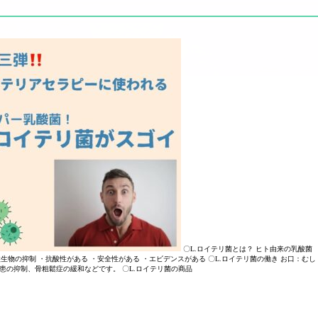
〇L.ロイテリ菌とは？ ヒト由来の乳酸菌
物の抑制 ・抗酸性がある ・安全性がある ・エビデンスがある 〇L.ロイテリ菌の働き お口：むし
患の抑制、骨粗鬆症の緩和などです。 〇L.ロイテリ菌の商品