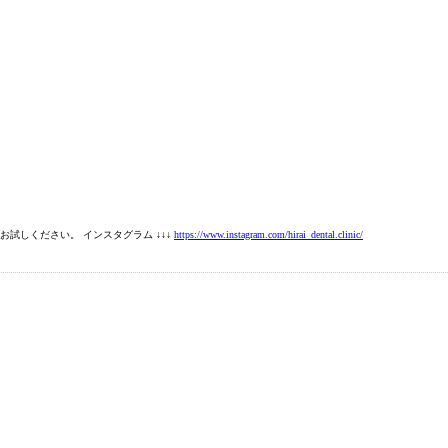
試しください。 インスタグラム ↓↓↓
https://www.instagram.com/hirai_dental.clinic/