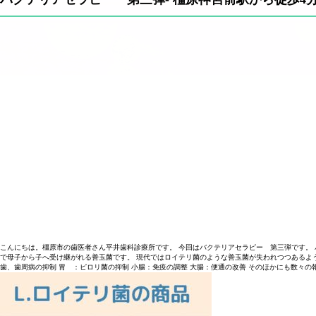
こんにちは。橿原市の歯医者さん平井歯科診療所です。 今回はバクテリアセラピー 第三弾です。 
で母子から子へ受け継がれる善玉菌です。 現代ではロイテリ菌のような善玉菌が失われつつあるようです
歯、歯周病の抑制 胃 ：ピロリ菌の抑制 小腸：免疫の調整 大腸：便通の改善 そのほかにも数々