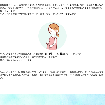
妊娠期間を通じて、歯科医院を受診できない時期はありません。ただし妊娠初期は、つわりに悩まされるなど
体調が不安定な状態ですし、妊娠後期になると、おなかが大きくなってくるので仰向けのまま長時間過ごすと
苦しくなります。
なるべく妊娠中期までに来院するほうが、体調も安定しているのでおすすめです。
妊娠14週 ～ 27週
そのためマタニティ歯科健診の適した時期は
を目安としています。
健診後に治療が必要になる場合は通院が必要になりますので
早めの受診をおすすめしています。
なお、人によっては、妊娠後期に仰向けでいると「仰臥位（ぎょうがい）低血圧症候群」という貧血のような
症状になる可能性もありますが、左側を下に向けて寝ると改善されます。十分に配慮しますのでご安心くださ
い。