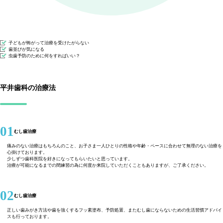
子どもが怖がって治療を受けたがらない
歯並びが気になる
虫歯予防のために何をすればいい？
平井歯科の治療法
01
むし歯治療
痛みのない治療はもちろんのこと、お子さま一人ひとりの性格や年齢・ペースに合わせて無理のない治療を
心掛けております。
少しずつ歯科医院を好きになってもらいたいと思っています。
治療が可能になるまでの間練習の為に何度か来院していただくこともありますが、ご了承ください。
02
むし歯治療
正しい歯みがき方法や歯を強くするフッ素塗布、予防処置、またむし歯にならないための生活習慣アドバイ
スも行っております。