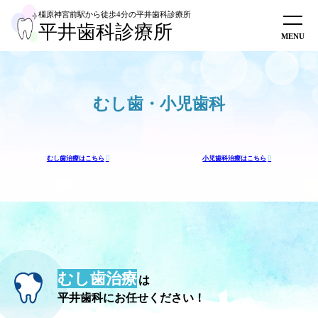
橿原神宮前駅から徒歩4分
の平井歯科診療所
平井歯科診療所
ホーム
初めての方へ
むし
歯
口
口
マ
入
ホ
イ
被
マ
診療内容
歯・
周
腔
腔
ウ
れ
ワ
ン
せ
タ
小児
病
外
機
ス
歯
イ
プ
物･
ニ
むし歯・小児歯科
歯科
科
能
ガ
(義
ト
ラ
審
テ
スタッフ紹介
低
ー
歯)
ニ
ン
美
ィ
下
ド･
ン
ト
治
歯
医院概要
症
マ
グ
療
科
ウ
健
ス
診
採用情報
ピ
むし歯治療はこちら
小児歯科治療はこちら
ー
オンラインショップ
ス
WEB予約
0744-28-1222
むし歯治療
は
平井歯科にお任せください！