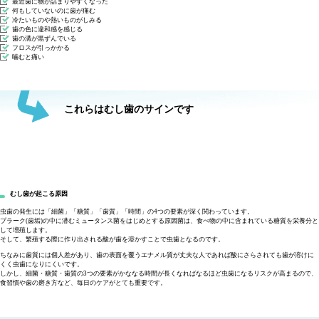
最近歯に物が詰まりやすくなった
何もしていないのに歯が痛む
冷たいものや熱いものがしみる
歯の色に違和感を感じる
歯の溝が黒ずんでいる
フロスが引っかかる
噛むと痛い
これらはむし歯のサインです
むし歯が起こる原因
虫歯の発生には「細菌」「糖質」「歯質」「時間」の4つの要素が深く関わっています。
プラーク(歯垢)の中に潜むミュータンス菌をはじめとする原因菌は、食べ物の中に含まれている糖質を栄養分と
して増殖します。
そして、繁殖する際に作り出される酸が歯を溶かすことで虫歯となるのです。
ちなみに歯質には個人差があり、歯の表面を覆うエナメル質が丈夫な人であれば酸にさらされても歯が溶けに
くく虫歯になりにくいです。
しかし、細菌・糖質・歯質の3つの要素がかななる時間が長くなればなるほど虫歯になるリスクが高まるので、
食習慣や歯の磨き方など、毎日のケアがとても重要です。