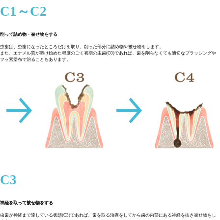
C1～C2
削って詰め物・被せ物をする
虫歯は、虫歯になったところだけを取り、削った部分に詰め物や被せ物をします。
また、エナメル質が溶け始めた程度のごく初期の虫歯(C0)であれば、歯を削らなくても適切なブラッシングや
フッ素塗布で治ることもあります。
C3
神経を取って被せ物をする
虫歯が神経まで達している状態(C3)であれば、歯を取る治療をしてから歯の内部にある神経を抜き被せ物をし