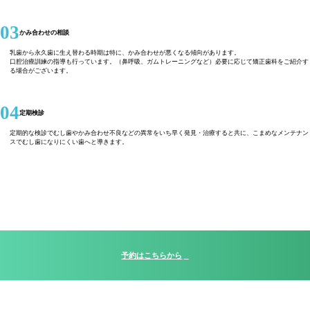
03
かみ合わせの相談
乳歯から永久歯に生え替わる時期は特に、かみ合わせが悪くなる傾向があります。
口腔治療訓練の指導も行っています。（鼻呼吸、ガムトレーニングなど）必要に応じて矯正歯科をご紹介す
る場合がございます。
04
定期検診
定期的な検診でむし歯やかみ合わせ不良などの異常をいち早く発見・治療すると共に、こまめなメンテナン
スでむし歯になりにくい歯へと導きます。
予約はこちらから