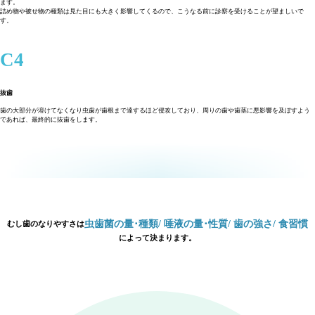
ます。
詰め物や被せ物の種類は見た目にも大きく影響してくるので、こうなる前に診察を受けることが望ましいで
す。
C4
抜歯
歯の大部分が溶けてなくなり虫歯が歯根まで達するほど侵攻しており、周りの歯や歯茎に悪影響を及ぼすよう
であれば、最終的に抜歯をします。
虫歯菌の量･種類
/ 唾液の量･性質
/ 歯の強さ
/ 食習慣
むし歯のなりやすさは
によって決まります。