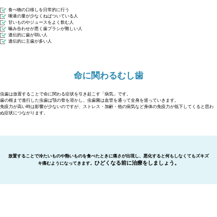
食べ物の口移しを日常的に行う
唾液の量が少なくねばついている人
甘いものやジュースをよく飲む人
噛み合わせが悪く歯ブラシが難しい人
遺伝的に歯が弱い人
遺伝的に主歯が多い人
命に関わるむし歯
虫歯は放置することで命に関わる症状を引き起こす「病気」です。
歯の根まで進行した虫歯は顎の骨を溶かし、虫歯菌は血管を通って全身を巡っていきます。
免疫力が高い時は影響が少ないのですが、ストレス・加齢・他の病気など身体の免疫力が低下してくると思わ
ぬ症状につながります。
放置することで冷たいものや熱いものを食べたときに痛さが出現し、悪化すると何もしなくてもズキズ
ひどくなる前に治療をしましょう。
キ痛むようになってきます。