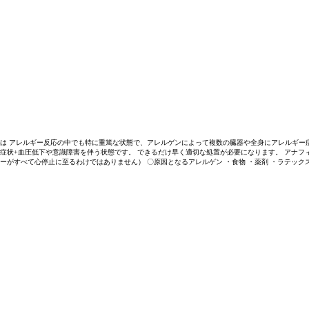
は アレルギー反応の中でも特に重篤な状態で、アレルゲンによって複数の臓器や全身にアレルギー
症状+血圧低下や意識障害を伴う状態です。 できるだけ早く適切な処置が必要になります。 アナ
ーがすべて心停止に至るわけではありません） 〇原因となるアレルゲン ・食物 ・薬剤 ・