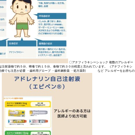
〇アナフィラキシーショック 複数のアレルギー
は注射薬物で約５分、蜂毒で約１５分、食物で約３０分程度と言われています。 （アナフィラキシ
でも注意が必要 ・歯科用グローブ ・歯科麻酔薬 ・処方薬剤 など アレルギーをお持ちの