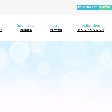
WEB予約
0744-28-1222
ホーム
初めての方へ
むし
歯
口
口
マ
入
ホ
イ
被
マ
介
医院概要
採用情報
オンラインショップ
診療内容
歯・
周
腔
腔
ウ
れ
ワ
ン
せ
タ
小児
病
外
機
ス
歯
イ
プ
物･
ニ
歯科
科
能
ガ
(義
ト
ラ
審
テ
スタッフ紹介
低
ー
歯)
ニ
ン
美
ィ
下
ド･
ン
ト
治
歯
医院概要
症
マ
グ
療
科
ウ
健
ス
診
採用情報
ピ
ー
オンラインショップ
ス
WEB予約
0744-28-1222