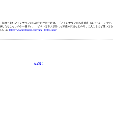
り、効果も高いアドレナリンの筋肉注射が第一選択。 「アドレナリン自己注射液（エピペン）」です
接触したりしないのが一番です。エピペンは本人以外にも家族や友達などの周りの人にも必ず使い方を
 ↓↓↓
https://www.instagram.com/hirai_dental.clinic/
もどる