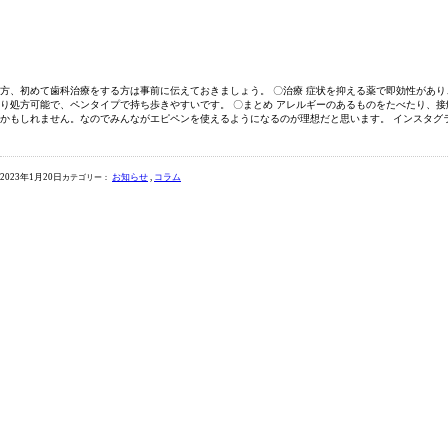
方、初めて歯科治療をする方は事前に伝えておきましょう。 〇治療 症状を抑える薬で即効性があ
り処方可能で、ペンタイプで持ち歩きやすいです。 〇まとめ アレルギーのあるものをたべたり、
かもしれません。なのでみんながエピペンを使えるようになるのが理想だと思います。 インスタグラム
2023年1月20日
お知らせ
コラム