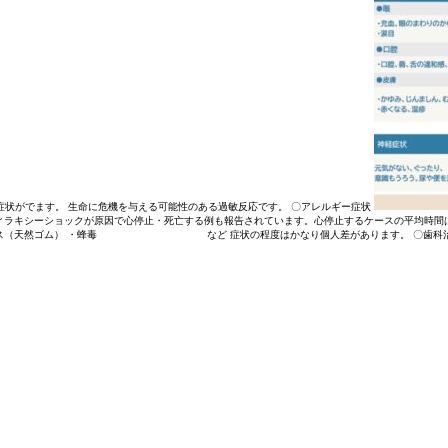
症状がでます。 生命に危機を与える可能性のある過敏反応です。 〇アレルギー症状
フィラキシーショックが原因で心停止・死亡する例も報告されています。心停止するケースの平均時間
ラテックス（天然ゴム） ・蜂毒 など 症状の程度はかなり個人差があります。 〇歯科治療