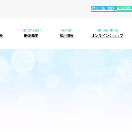
WEB予約
0744-28-1222
ホーム
初めての方へ
むし
歯
口
口
マ
入
ホ
イ
被
マ
介
医院概要
採用情報
オンラインショップ
診療内容
歯・
周
腔
腔
ウ
れ
ワ
ン
せ
タ
小児
病
外
機
ス
歯
イ
プ
物･
ニ
歯科
科
能
ガ
(義
ト
ラ
審
テ
スタッフ紹介
低
ー
歯)
ニ
ン
美
ィ
下
ド･
ン
ト
治
歯
医院概要
症
マ
グ
療
科
ウ
健
ス
診
採用情報
ピ
ー
オンラインショップ
ス
WEB予約
0744-28-1222