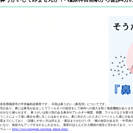
奈良県橿原市の平井歯科診療所です。 今回は鼻うがい（鼻洗浄）についてです。
毛があり、鼻には鼻毛があることでフィルターの役目をして体内への侵入を防ぐ免疫機能があります
がかなり減らせます。 鼻うがいは粘り気のある鼻水やアレルギー物質、雑菌、ウイルスなどを取り
うことによって強い痛みを感じることはありません。鼻に水が入ったときにツーンとした感じがある
度までにしておく ・誤嚥しやすい方は控える ・鼻詰まりがひどい方 ・喉の炎症がある方 ・中耳
になり、免疫力もアップするかもしれません。 風邪のほとんどが上咽頭の炎症と言われており、い
ラム ↓↓↓
https://www.instagram.com/hirai_dental.clinic/