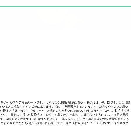
鼻のセルフケア方法の一つです。 ウイルスや細菌が体内に侵入するのは目、鼻、口です。目には睫
ている方は感染しやすい状態にあります。 なので鼻呼吸をするということで細菌やウイルスの侵入
い流すと「痛そう」、「苦しそう」と感じる方が多いのではないでしょうか？ しかし、洗浄液を使
さない ・鼻腔内に残った洗浄液は、やさしく鼻をかんで鼻の中に残らないようにする ・１日２回程
能性、誤嚥や炎症が悪化する可能性があります。 鼻を洗浄することで鼻の正常な免疫機能が働くよう
とでお困りのことがあれば、お問い合わせ下さい。 最終受付時間は１７：３０分です。 インスタグ