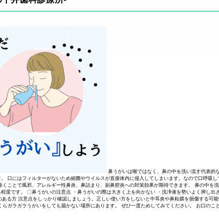
鼻うがいは喉ではなく、鼻の中を洗い流す代表的な
。 口にはフィルターがないため細菌やウイルスが直接体内に侵入してしまいます。なので口呼吸し
除くことで風邪、アレルギー性鼻炎、鼻詰まり、副鼻腔炎への対策効果が期待できます。 鼻の中を洗
程度です。 〇鼻うがいの注意点 ・鼻うがいの際は大きく上を向かない ・洗浄液を勢いよく押し出
炎のある方 注意点をしっかり確認しましょう。正しい使い方をしないと中耳炎や鼻粘膜を損傷する可
くらガラガラうがいをしても届かない場所にあります。 ぜひ一度ためしてみてください。 お口のこ