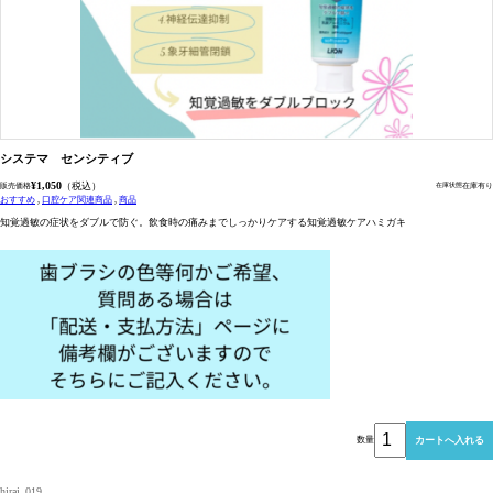
システマ センシティブ
¥1,050
（税込）
販売価格
在庫有り
在庫状態
おすすめ
口腔ケア関連商品
商品
知覚過敏の症状をダブルで防ぐ。飲食時の痛みまでしっかりケアする知覚過敏ケアハミガキ
数量
hirai_019