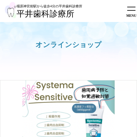
橿原神宮前駅から徒歩4分
の平井歯科診療所
平井歯科診療所
ホーム
初めての方へ
診療内容
オンラインショップ
スタッフ紹介
医院概要
採用情報
オンラインショップ
WEB予約
0744-28-1222