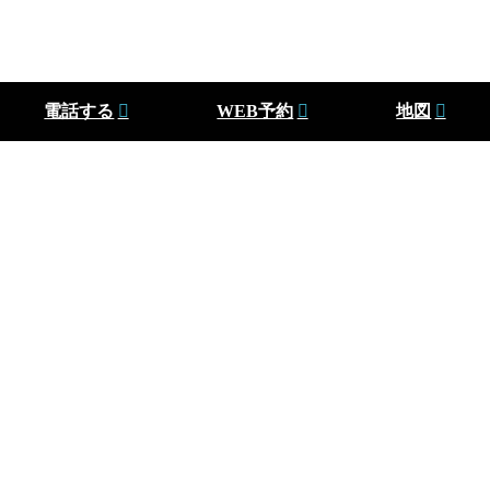
電話する
WEB予約
地図
橿原神宮前駅から徒歩4分
の平井歯科診療所
平井歯科診療所
診察時間
月
火
水
木
金
土
日･祝
●
●
●
×
●
●
×
9:00 – 12:30
●
●
●
×
●
●
×
14:00 – 18:00
奈良県橿原市石川町81番地（大和橿原病院敷地内）
住所
MAP
※大和橿原病院の入口から入り、少し歩くと左側にあります。
橿原神宮前駅 東出口より徒歩約4分
最寄り駅
WEB予約
0744-28-1222