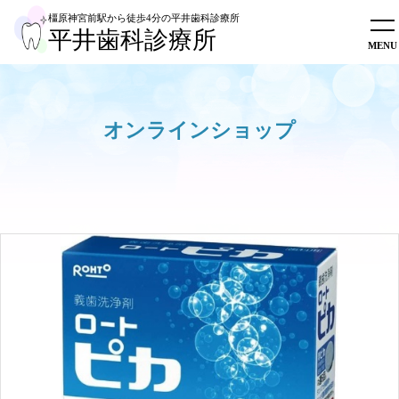
橿原神宮前駅から徒歩4分
の平井歯科診療所
平井歯科診療所
ホーム
初めての方へ
診療内容
オンラインショップ
スタッフ紹介
医院概要
採用情報
オンラインショップ
WEB予約
0744-28-1222