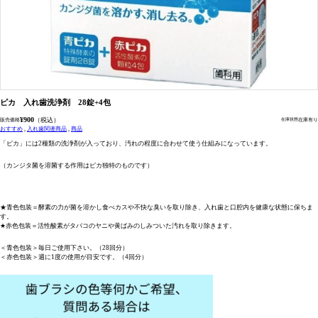
ピカ 入れ歯洗浄剤 28錠+4包
¥900
（税込）
販売価格
在庫有り
在庫状態
おすすめ
入れ歯関連商品
商品
「ピカ」には2種類の洗浄剤が入っており、汚れの程度に合わせて使う仕組みになっています。
（カンジタ菌を溶菌する作用はピカ独特のものです）
★青色包装＝酵素の力が菌を溶かし食べカスや不快な臭いを取り除き、入れ歯と口腔内を健康な状態に保ちま
す。
★赤色包装＝活性酸素がタバコのヤニや黄ばみのしみついた汚れを取り除きます。
＜青色包装＞毎日ご使用下さい。（28回分）
＜赤色包装＞週に1度の使用が目安です。（4回分）